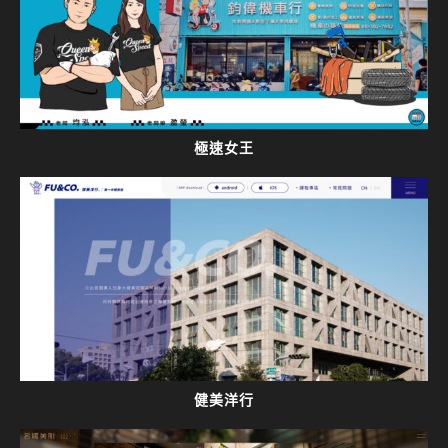
極速女王
健美洋行