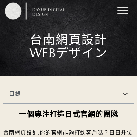
台南網頁設計
WEBデザイン
目錄
一個專注打造日式官網的團隊
台南網頁設計,你的官網能夠打動客戶嗎？日日升位