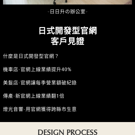
-日日升の辦公室-
日式開發型官網
客戶見證
什麼是日式開發型官網？
機車店-官網上線業績提升40%
美髮店-官網讓每季營業額破紀錄
傳產-新官網上線業績翻1倍
燈光音響-用官網獲得跨縣市生意
DESIGN PROCESS